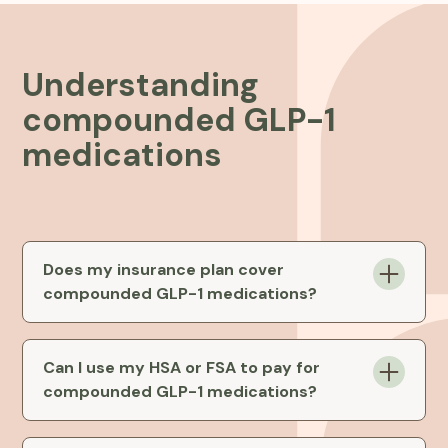
Understanding
compounded GLP-1
medications
Does my insurance plan cover
compounded GLP-1 medications?
While compounded GLP-1 medications aren’t
covered by insurance, Fridays offers industry
Can I use my HSA or FSA to pay for
leading prices to help you achieve your weight
compounded GLP-1 medications?
loss goals.
Absolutely! You can use your HSA or FSA card to