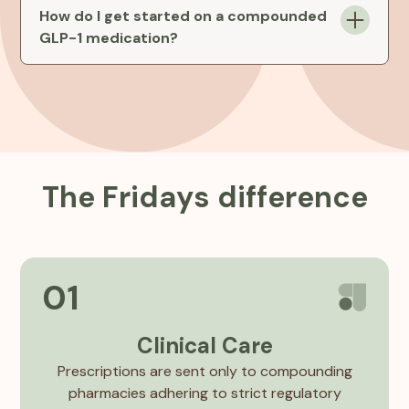
pay for compounded GLP-1 medications.
How do I get started on a compounded
GLP-1 medication?
To begin, you’ll consult with a licensed healthcare
provider. They will assess your medical history
and weight loss goals, then prescribe a
compounded GLP-1 medication if appropriate,
which will be prepared and delivered by a
regulated compounding pharmacy.
T
h
e
F
r
i
d
a
y
s
d
i
f
f
e
r
e
n
c
e
01
Clinical Care
Prescriptions are sent only to compounding
pharmacies adhering to strict regulatory