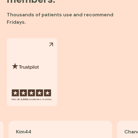
Thousands of patients use and recommend
Fridays.
Más de
2,000
excelentes reseñas.
Kim
44
Chanel
30