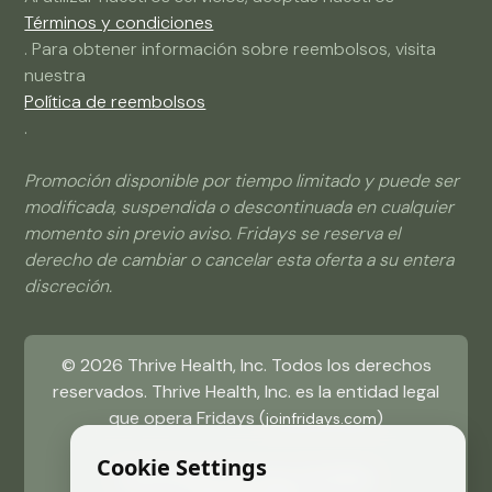
Términos y condiciones
. Para obtener información sobre reembolsos, visita
nuestra
Política de reembolsos
.
Promoción disponible por tiempo limitado y puede ser
modificada, suspendida o descontinuada en cualquier
momento sin previo aviso. Fridays se reserva el
derecho de cambiar o cancelar esta oferta a su entera
discreción.
©
2026
Thrive Health, Inc. Todos los derechos
reservados. Thrive Health, Inc. es la entidad legal
que opera Fridays (
)
joinfridays.com
Cookie Settings
17322 Murphy Ave, Irvine, CA 92614