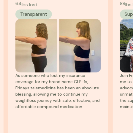
64
88
lbs lost.
lbs lost.
Transparent
Support
As someone who lost my insurance
Join Friday
coverage for my brand name GLP-1s,
me to discu
Fridays telemedicine has been an absolute
advocacy fo
blessing, allowing me to continue my
unmatched. 
weightloss journey with safe, effective, and
the support
affordable compound medication.
maintenanc