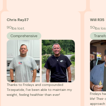
Chris Ray
37
Will 
90
50
lbs lost.
lb
Comprehensive
Tr
Thanks to Fridays and compounded
Tirzepatide, I've been able to maintain my
Frid
weight, feeling healthier than ever!
life!
appro