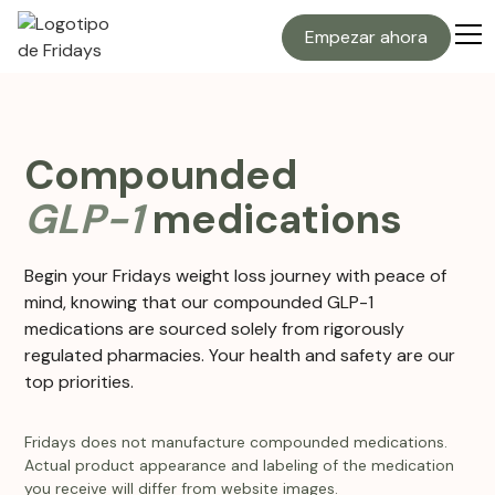
Empezar ahora
C
o
m
p
o
u
n
d
e
d
G
L
P
-
1
m
e
d
i
c
a
t
i
o
n
s
Begin your Fridays weight loss journey with peace of
mind, knowing that our compounded GLP-1
medications are sourced solely from rigorously
regulated pharmacies. Your health and safety are our
top priorities.
Fridays does not manufacture compounded medications.
Actual product appearance and labeling of the medication
you receive will differ from website images.