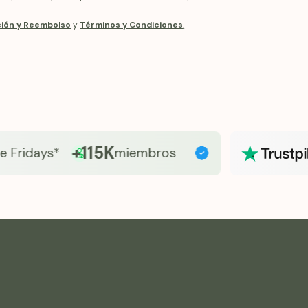
se entrega pe
integrar el bi
ación y Reembolso
y
Términos y Condiciones
.
sin complicaci
+115K
idays*
miembros