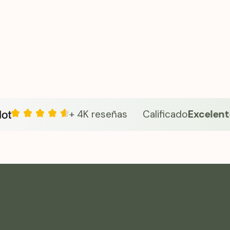
nsando en la comodidad, ayudándote a
enestar basado en la ciencia en tu rutina diaria
ones.
+ 4K reseñas
Calificado
Excelente