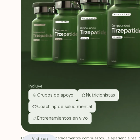
Incluye:
Grupos de apoyo
Nutricionistas
Coaching de salud mental
Entrenamientos en vivo
Fridays no fabrica medicamentos compuestos. La apariencia real 
Visto en