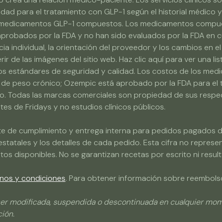
lidad para el tratamiento con GLP-1 según el historial médico 
ar medicamentos GLP-1 compuestos. Los medicamentos compue
 aprobados por la FDA y no han sido evaluados por la FDA en cu
 individual, la orientación del proveedor y los cambios en el
r de las imágenes del sitio web. Haz clic aquí para ver una li
ltos estándares de seguridad y calidad. Los costos de los med
de peso crónico; Ozempic está aprobado por la FDA para el t
so. Todas las marcas comerciales son propiedad de sus respec
ntes de Fridays y no estudios clínicos públicos.
ente de cumplimiento y entrega interna para pedidos pagados du
statales y los detalles de cada pedido. Esta cifra no represent
os disponibles. No se garantizan recetas por escrito ni resu
nos y condiciones
. Para obtener información sobre reembolso
er modificada, suspendida o descontinuada en cualquier momen
ción.