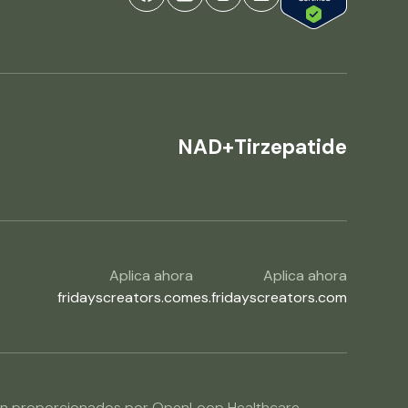
NAD+
Tirzepatide
Aplica ahora
Aplica ahora
fridayscreators.com
es.fridayscreators.com
os son proporcionados por OpenLoop Healthcare