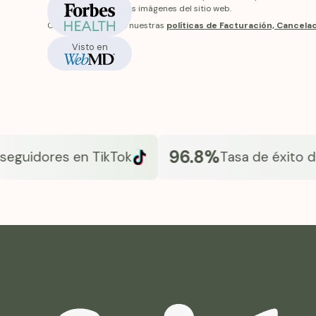
En stock
reciba diferirán de las imágenes del sitio web.
Conozca más sobre nuestras
políticas de Facturación, Cancel
Visto en
96.8%
idores en TikTok
Tasa de éxito de Fr