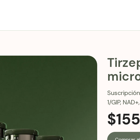
Tirze
micr
Suscripció
1/GIP, NAD+,
$
15
Comprar a