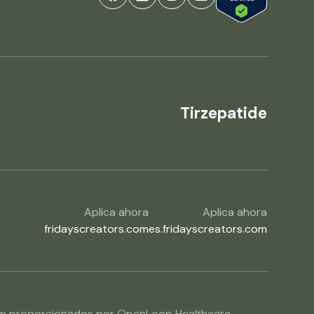
Tirzepatide
Aplica ahora
Aplica ahora
fridayscreators.com
es.fridayscreators.com
os son proporcionados por OpenLoop Healthcare