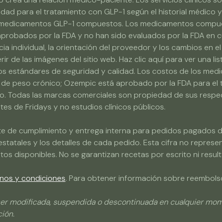
lidad para el tratamiento con GLP-1 según el historial médico 
ar medicamentos GLP-1 compuestos. Los medicamentos compue
 aprobados por la FDA y no han sido evaluados por la FDA en cu
 individual, la orientación del proveedor y los cambios en el
r de las imágenes del sitio web. Haz clic aquí para ver una li
ltos estándares de seguridad y calidad. Los costos de los med
de peso crónico; Ozempic está aprobado por la FDA para el t
so. Todas las marcas comerciales son propiedad de sus respec
ntes de Fridays y no estudios clínicos públicos.
ente de cumplimiento y entrega interna para pedidos pagados du
statales y los detalles de cada pedido. Esta cifra no represent
os disponibles. No se garantizan recetas por escrito ni resu
nos y condiciones
. Para obtener información sobre reembolso
er modificada, suspendida o descontinuada en cualquier momen
ción.