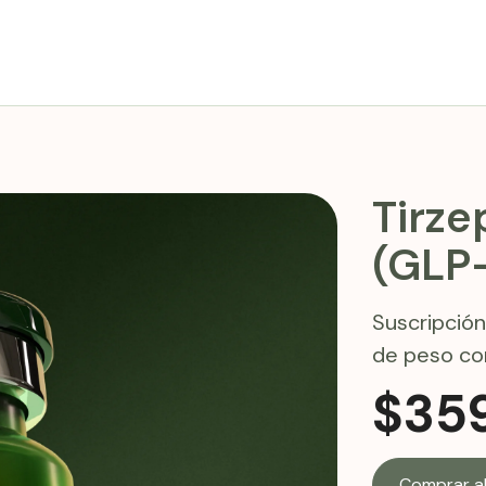
Tirz
(GLP-
Suscripción
de peso co
$
35
Comprar a