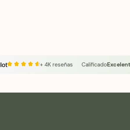
poyo continuo, ayudándole a explorar opciones
das en la ciencia para alcanzar sus objetivos
a manera que se adapte a su estilo de vida.
+ 4K reseñas
Calificado
Excelente