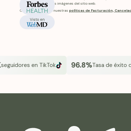
En stock
reciba diferirán de las imágenes del sitio web.
Conozca más sobre nuestras
políticas de Facturación, Cancel
Visto en
96.8%
idores en TikTok
Tasa de éxito de Fr