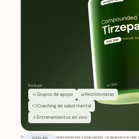
Incluye:
Grupos de apoyo
Nutricionistas
Coaching de salud mental
Entrenamientos en vivo
Fridays no fabrica medicamentos compuestos. La apariencia real 
Visto en