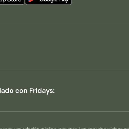
:
iado con Fridays:
s no crea una relación médico-paciente. Los servicios clínic